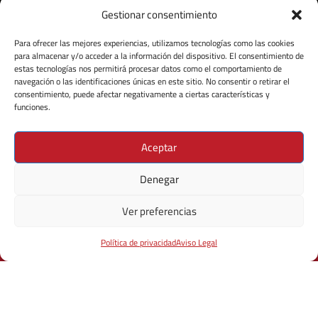
Gestionar consentimiento
Para ofrecer las mejores experiencias, utilizamos tecnologías como las cookies
DESCUBRE MÁS
para almacenar y/o acceder a la información del dispositivo. El consentimiento de
estas tecnologías nos permitirá procesar datos como el comportamiento de
navegación o las identificaciones únicas en este sitio. No consentir o retirar el
consentimiento, puede afectar negativamente a ciertas características y
funciones.
Aceptar
Denegar
Ver preferencias
PRÓXIMOS
EVENTOS
Política de privacidad
Aviso Legal
Experiencias
Facademy
Team Building
Contacto
Consulta las próximas fechas disponibles.