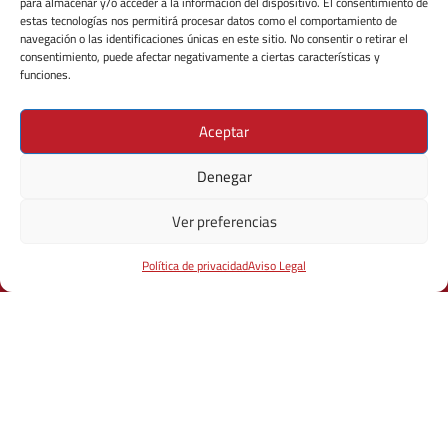
para almacenar y/o acceder a la información del dispositivo. El consentimiento de
La cocina seguntina destaca por su gran calidad, tradición y
estas tecnologías nos permitirá procesar datos como el comportamiento de
las buenas manos que la elaboran
navegación o las identificaciones únicas en este sitio. No consentir o retirar el
consentimiento, puede afectar negativamente a ciertas características y
funciones.
Aceptar
Denegar
Ver preferencias
Política de privacidad
Aviso Legal
Experiencias
Facademy
Team Building
Contacto
Alojamiento en Paradores Sigüenza