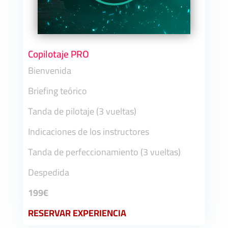
Copilotaje PRO
Bienvenida
Briefing teórico
Tanda de pilotaje (3 vueltas)
Indicaciones de los instructores
Tanda de perfeccionamiento (3 vueltas)
Despedida
199€
RESERVAR EXPERIENCIA