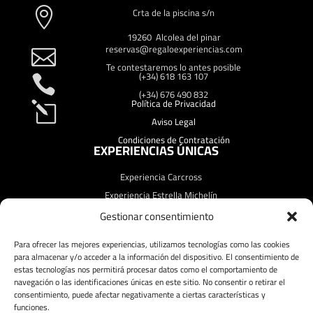
Crta de la piscina s/n

19260 Alcolea del pinar
reservas@regaloexperiencias.com

Te contestaremos lo antes posible
(+34) 618 163 107

(+34) 676 490 832
Política de Privacidad
l
Aviso Legal
Condiciones de Contratación
EXPERIENCIAS ÚNICAS
Experiencia Carcross
Experiencia Estrella Michelín
Experiencia Fin de Semana
Gestionar consentimiento
Experiencia Starligth
Para ofrecer las mejores experiencias, utilizamos tecnologías como las cookies
Experiencia Lavanda
SÍGUENOS!
para almacenar y/o acceder a la información del dispositivo. El consentimiento de
estas tecnologías nos permitirá procesar datos como el comportamiento de
navegación o las identificaciones únicas en este sitio. No consentir o retirar el
consentimiento, puede afectar negativamente a ciertas características y
funciones.