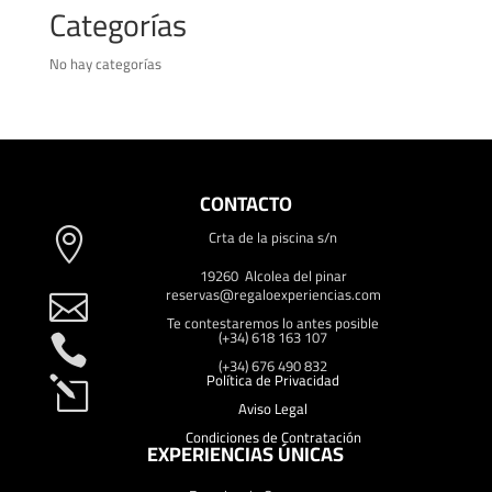
Categorías
No hay categorías
CONTACTO
Crta de la piscina s/n

19260 Alcolea del pinar
reservas@regaloexperiencias.com

Te contestaremos lo antes posible
(+34) 618 163 107

(+34) 676 490 832
Política de Privacidad
l
Aviso Legal
Condiciones de Contratación
EXPERIENCIAS ÚNICAS