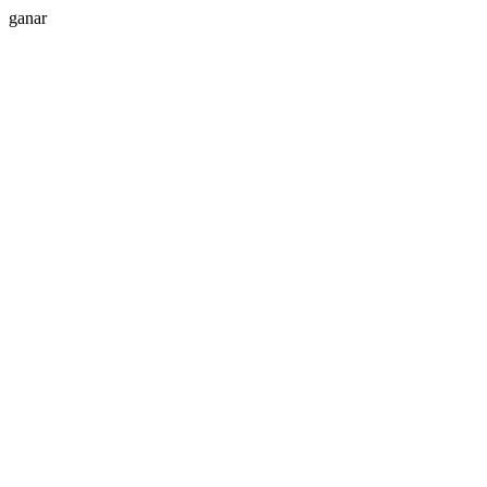
ganar