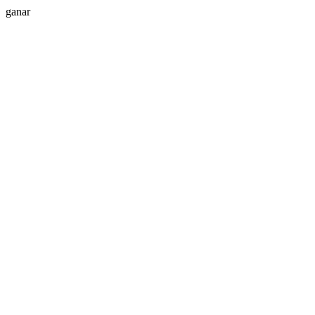
ganar