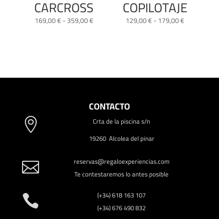
CARCROSS
COPILOTAJE
Rango
Rango
169,00
€
-
359,00
€
129,00
€
-
179,00
€
de
de
precios:
precios:
desde
desde
169,00 €
129,00 €
hasta
hasta
359,00 €
179,00 €
CONTACTO
Crta de la piscina s/n

19260 Alcolea del pinar
reservas@regaloexperiencias.com

Te contestaremos lo antes posible
(+34) 618 163 107

(+34) 676 490 832