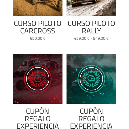
CURSO PILOTO
CURSO PILOTO
CARCROSS
RALLY
Rango
650,00
€
459,00
€
-
549,00
€
de
precios:
desde
459,00 €
hasta
549,00 €
CUPÓN
CUPÓN
REGALO
REGALO
EXPERIENCIA
EXPERIENCIA