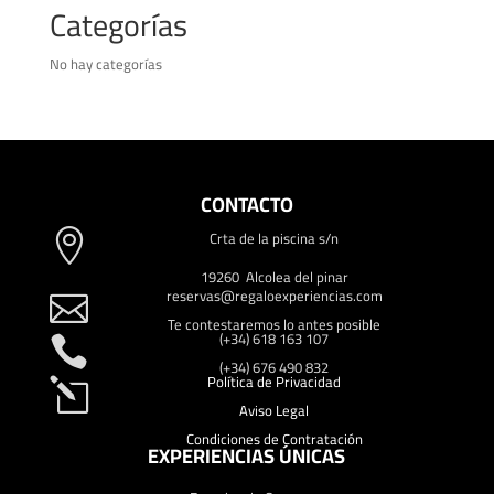
Categorías
No hay categorías
CONTACTO
Crta de la piscina s/n

19260 Alcolea del pinar
reservas@regaloexperiencias.com

Te contestaremos lo antes posible
(+34) 618 163 107

(+34) 676 490 832
Política de Privacidad
l
Aviso Legal
Condiciones de Contratación
EXPERIENCIAS ÚNICAS