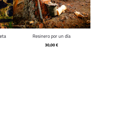
beta
Resinero por un día
30,00
€