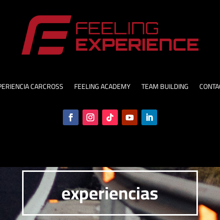
PERIENCIA CARCROSS
FEELING ACADEMY
TEAM BUILDING
CONTA
experiencias