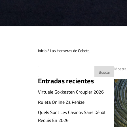
Inicio
/ Las Horneras de Cobeta
Mostran
Buscar
Entradas recientes
Virtuele Gokkasten Croupier 2026
Ruleta Online Za Penize
Quels Sont Les Casinos Sans Dépôt
Requis En 2026