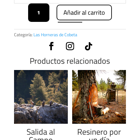
Visita
Añadir al carrito
Guiada
a
la
Villa
Categoría:
Las Horneras de Cobeta
de
Cobeta
cantidad
Productos relacionados
Salida al
Resinero por
Campo
un día