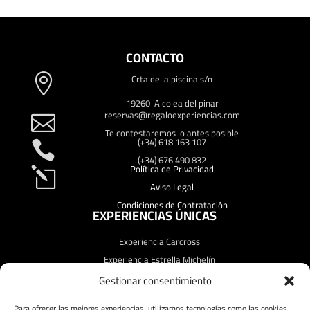
CONTACTO
Crta de la piscina s/n

19260 Alcolea del pinar
reservas@regaloexperiencias.com

Te contestaremos lo antes posible
(+34) 618 163 107

(+34) 676 490 832
Política de Privacidad
l
Aviso Legal
Condiciones de Contratación
EXPERIENCIAS ÚNICAS
Experiencia Carcross
Experiencia Estrella Michelín
Experiencia Fin de Semana
Gestionar consentimiento
Experiencia Starligth
Para ofrecer las mejores experiencias, utilizamos tecnologías como las cookies